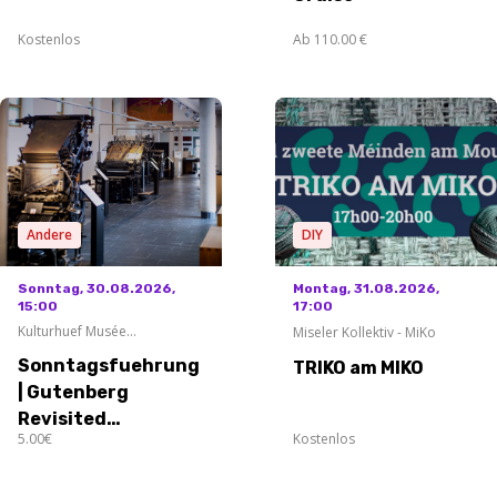
Kostenlos
Ab 110.00 €
Andere
DIY
Sonntag, 30.08.2026,
Montag, 31.08.2026,
15:00
17:00
Kulturhuef Musée
Miseler Kollektiv - MiKo
Grevenmacher
Sonntagsfuehrung
TRIKO am MIKO
| Gutenberg
Revisited
5.00€
Kostenlos
Ausstellung