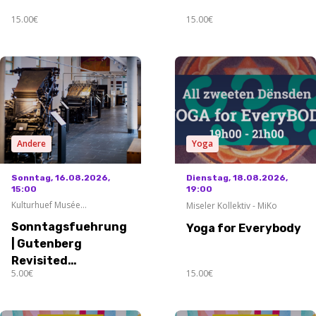
15.00€
15.00€
Andere
Yoga
Sonntag, 16.08.2026,
Dienstag, 18.08.2026,
15:00
19:00
Kulturhuef Musée
Miseler Kollektiv - MiKo
Grevenmacher
Sonntagsfuehrung
Yoga for Everybody
| Gutenberg
Revisited
5.00€
15.00€
Ausstellung