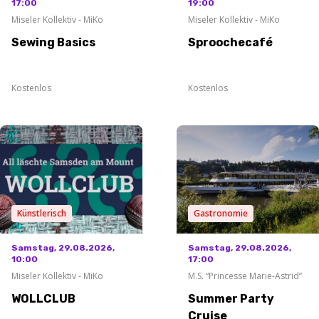
17:00
19:00
Miseler Kollektiv - MiKo
Miseler Kollektiv - MiKo
Sewing Basics
Sproochecafé
Kostenlos
Kostenlos
Künstlerisch
Gastronomie
Samstag, 29.08.2026,
Samstag, 29.08.2026,
10:00
17:00
Miseler Kollektiv - MiKo
M.S. “Princesse Marie-Astrid”
WOLLCLUB
Summer Party
Cruise