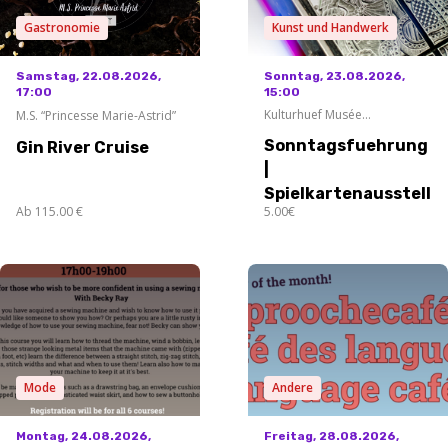
Gastronomie
Kunst und Handwerk
Samstag, 22.08.2026,
Sonntag, 23.08.2026,
17:00
15:00
Kulturhuef Musée
M.S. “Princesse Marie-Astrid”
Grevenmacher
Sonntagsfuehrung
Gin River Cruise
|
Spielkartenausstellu
Ab 115.00 €
5.00€
Mode
Andere
Montag, 24.08.2026,
Freitag, 28.08.2026,