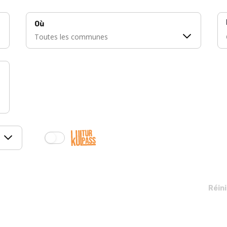
Où
Réini