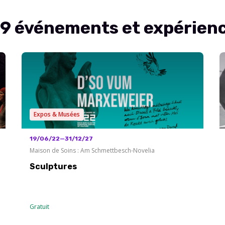
69 événements et expérien
Expos & Musées
19/06/22—31/12/27
Maison de Soins : Am Schmettbesch-Novelia
Sculptures
Gratuit