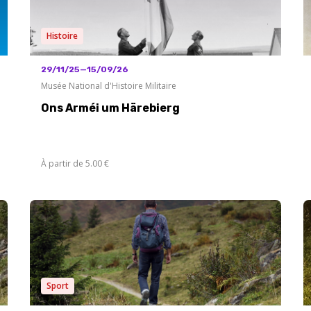
Histoire
29/11/25—15/09/26
Musée National d'Histoire Militaire
Ons Arméi um Härebierg
À partir de 5.00 €
Sport